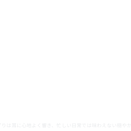
ずりは耳に心地よく響き、忙しい日常では味わえない穏や