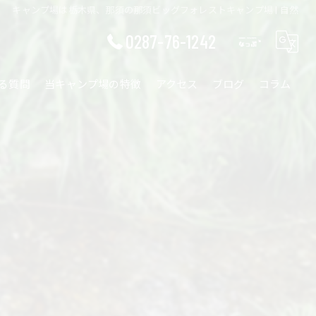
キャンプ場は栃木県、那須の那須ビッグフォレストキャンプ場 | 自然
0287-76-1242
る質問
当キャンプ場の特徴
アクセス
ブログ
コラム
ワークショップ
ファミリー
ソロ
カップル
自然