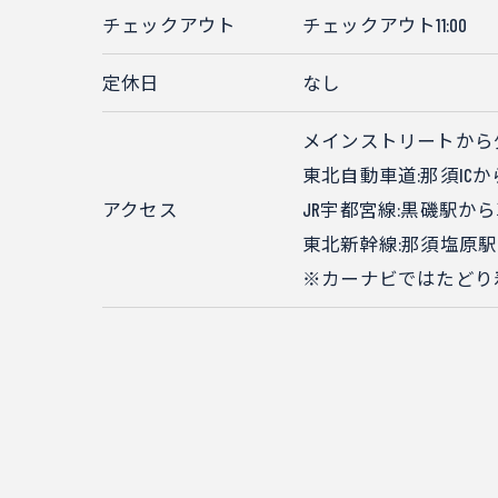
チェックアウト
チェックアウト11:00
定休日
なし
メインストリートから
東北自動車道:那須ICか
アクセス
JR宇都宮線:黒磯駅から
東北新幹線:那須塩原駅
※カーナビではたどり着