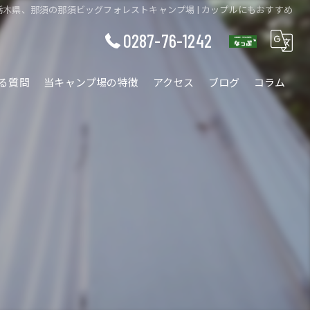
木県、那須の那須ビッグフォレストキャンプ場 | カップルにもおすすめ
0287-76-1242
る質問
当キャンプ場の特徴
アクセス
ブログ
コラム
ワークショップ
ファミリー
ソロ
カップル
自然