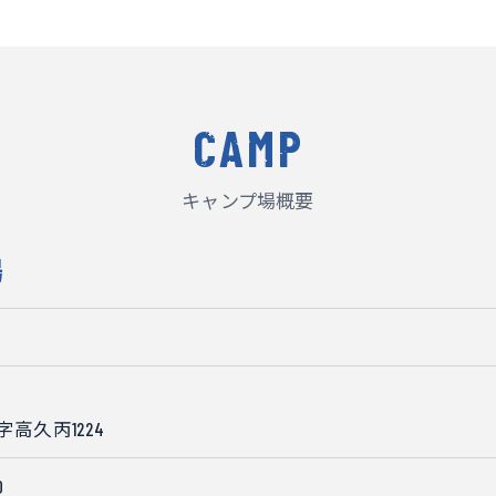
CAMP
キャンプ場概要
場
お問い合わせはこちら
高久丙1224
0