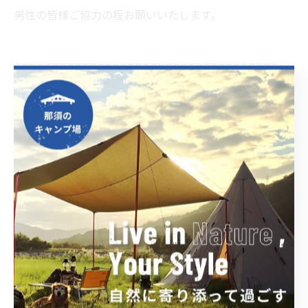
男性の皆様ご協力の程お願いいたします。
----------------------------------------------------------------------
那須ビッグフォレストキャンプ場
住所 : 栃木県那須郡那須町大字高久丙1224
電話番号 : 0287-76-1242
那須で楽しむファミリーキャンプ
那須でソロキャンプにも対応
那須でカップルキャンプも可能
----------------------------------------------------------------------