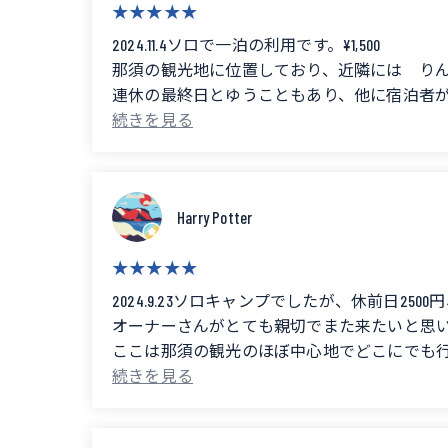
夜は本当に暗いので用を済ます為には必ずラ
入口に看板がない(見落とした？)のでGoogl
2024.11.4ソロで一泊の利用です。¥1,500
近くにセブンイレブンあります。
那須の観光地に位置しており、近隣には り
連休の最終日とゆうこともあり、他に宿泊者
スタッフさんは皆、親切です。
併設されているカフェでの受付になります。
周りは緑に囲まれて良いとこです。 (Translated by Google) T
管理人さんはとても親切な方で1人の私を気
There are some bumps and pebbles, so motorcycle riders
私は利用しませんでしたが、カフェが閉まっ
By the way, the grass at the top will get buried if you d
1人でしたので、サイトも自由に好きな場所で
The campsite sells hardwood firewood for 1,000 yen per 
Harry Potter
と言っていただいたのでゆっくりと楽しむ事が
*Open fires are prohibited.
料金も安くとてもお得！
Because hardwood is hard, you can borrow axes on the s
夜は星が綺麗でした💖
They sell beer and ice, but many of the other items wer
また利用させていただきます♪ (Translated by Google) I stayed 
2024.9.23ソロキャンプでしたが、休前日2
There are three toilets, all equipped with washlets. (Th
Located in a tourist area of ​​Nasu, it's near Rindo Lak
オーナーさんがとても親切でまた来たいと思
There are six kitchens and two places to wash your feet
As it was the last day of a long weekend, there were no o
ここは那須の観光のほぼ中心地でどこにでも
It's really dark at night, so a light is essential if you n
Check-in is at the attached cafe.
車の乗り入れもできるので重い荷物があって
There is no sign at the entrance (maybe I missed it?), so
The manager was very kind and considerate of me being a
林間サイトやフリーサイトもあります。多少
Although I didn't use it, there's an unmanned stall next 
トイレがウォシュレット付きなのもココを選
There is a 7-Eleven nearby.
Since I was alone, they told me I could freely choose m