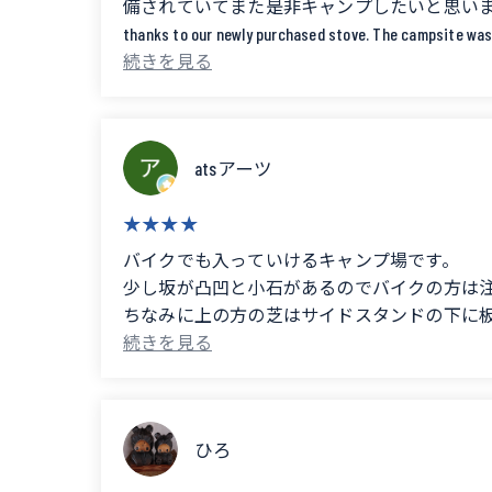
備されていてまた是非キャンプしたいと思います。 (Translated by Googl
thanks to our newly purchased stove. The campsite was 
atsアーツ
バイクでも入っていけるキャンプ場です。
少し坂が凸凹と小石があるのでバイクの方は
ちなみに上の方の芝はサイドスタンドの下に
薪はキャンプ場です広葉樹が一束1,000円で売
※直火禁止です。
広葉樹硬いのでその場ですが斧借りれます。
発泡酒、氷とか販売してましたがその他売り切
ひろ
トイレは3つありウォッシュレット備わってま
炊事場は6つで足を洗う？場所が2つあります