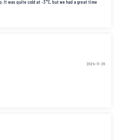
uite cold at -3°C, but we had a great time
2024-11-29
なり日数が経ってるモノ)があり残念でした。
いいです)