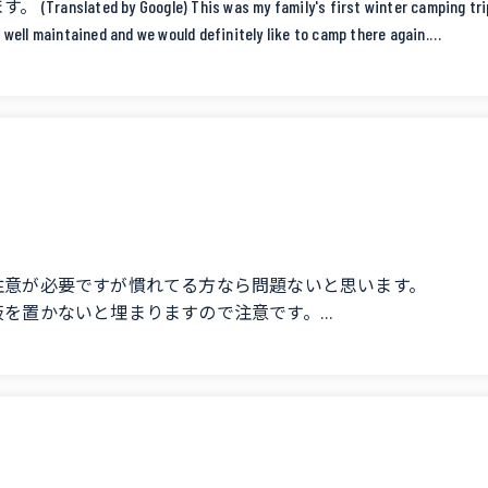
e) This was my family's first winter camping trip. It was q
well maintained and we would definitely like to camp there again.
注意が必要ですが慣れてる方なら問題ないと思います。
板を置かないと埋まりますので注意です。
ってます。
れが多かったのとたまたま自分のキャンプ地に動物のフン(か
す。(1番手前は調子悪いのか閉めたことをもう一度確認した方が
。