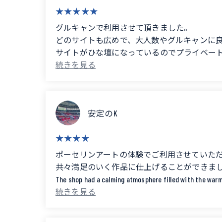
グルキャンで利用させて頂きました。
どのサイトも広めで、大人数やグルキャンに
サイトがひな壇になっているのでプライベー
自然も残っていて、小川にはカエルやサワガ
直火サイトには、ヘビもいました！
観光地にも近く、買い物も便利です。
6月には蛍も飛ぶそうなので
安定のK
次回は6月に蛍キャンプも良いな〜と思いまし
トイレも、広くて綺麗です！が、数が少ないのでもう少しあったら良いと思
ポーセリンアートの体験でご利用させていた
All the sites are spacious, making it ideal for large gro
共々満足のいく作品に仕上げることができました。また機会があればお邪魔し
The shop had a calming atmosphere filled with the warm
The sites are tiered, providing a sense of privacy and m
with. We would love to visit again if we have the opportu
Nature is still preserved, and we saw frogs and freshwa