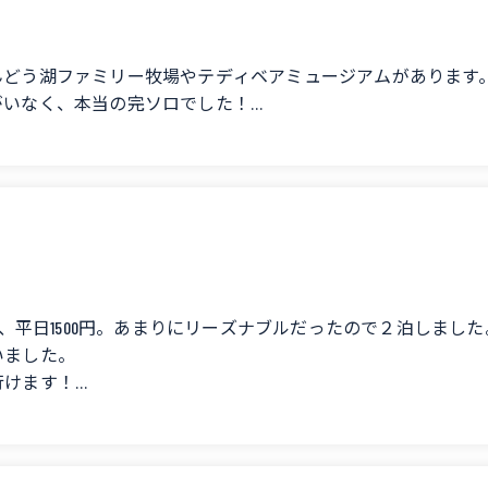
イト必需品です。トイレの前に小さい橋と川があるので気をつ
eナビ通りに入っていけば問題ないです。
んどう湖ファミリー牧場やテディベアミュージアムがあります
がいなく、本当の完ソロでした！
his campsite is motorcycle-accessible.
遣ってくれて、もし心配だったらカフェが閉まっても滞在して
 should be careful, but experienced riders shouldn't have any problems.
ても、カフェ横に薪や飲み物などの無人販売があります。
on't place a board under the side stand, so be careful.
どうぞ、チェックアウトもお好きな時間で！
bundle.
できてラッキー✌️でした✨
pot.
e sold out, and I happened to find some animal droppings (some quite old) 
here for one night on November 4th, 2024, as a solo traveler. Th
500円、平日1500円。あまりにリーズナブルだったので２泊しました
e front one seems to be malfunctioning, so it's best to double-check that i
e Family Ranch and the Teddy Bear Museum.
いました。
.
ther guests, so I truly had the place all to myself!
行けます！
eed to go to the bathroom. Be careful, as there's a small bridge and river in f
も大丈夫。
 just follow the directions on Google Maps and you'll be fine.
lone, even offering to stay with me after the cafe closed if I was worried
勾配もありますが、ほとんど平地です。
to the cafe selling firewood and drinks even after it closes.
んだポイントの一つです。綺麗に管理されています。
y campsite and check out whenever I wanted!