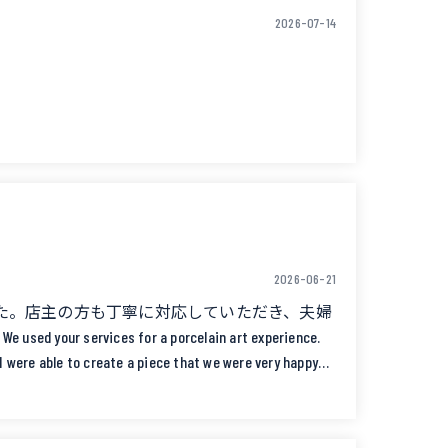
2026-07-14
2026-06-21
ite for a group camping trip.
た。店主の方も丁寧に対応していただき、夫婦
es for a porcelain art experience.
 were able to create a piece that we were very happy