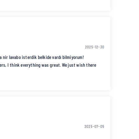
ただいてありがとうございました。
楽しい時間を過ごせました。
2025-12-30
 nir lavabo isterdik belkide vardı bilmiyorum!
rs, I think everything was great. We just wish there
for me.
 had a great time.
2025-07-05