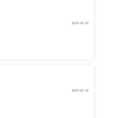
2026-04-07
2026-02-23
lowing week as well.