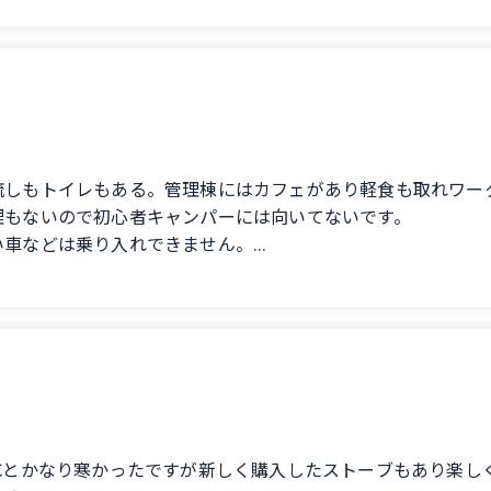
流しもトイレもある。管理棟にはカフェがあり軽食も取れワー
理もないので初心者キャンパーには向いてないです。
い車などは乗り入れできません。
は向いていません。 (Translated by Google) A campsite 
ent building has a cafe where you can get snacks and there are also worksh
お問い合わせはこちら
d areas, so it's not suitable for beginner campers.
ung vehicles cannot enter.
r groups of young people who don't follow proper etiquette.
℃とかなり寒かったですが新しく購入したストーブもあり楽し