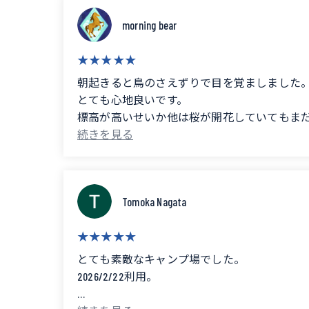
We even saw a snake at the open fire site!
morning bear
It's close to tourist attractions and convenient for sho
朝起きると鳥のさえずりで目を覚ましました
We heard that fireflies appear in June, so
とても心地良いです。
we thought a firefly camping trip in June would be nice 
標高が高いせいか他は桜が開花していてもま
桜がなくても素晴らしい景色でしたが桜あり
The toilets are spacious and clean! However, there aren'
オーナーもとても気さくな方で安心できる対
これからくる夏もご利用させていただきたいです。 (Translated by 
Tomoka Nagata
It was very pleasant.
Perhaps because of the high altitude, the cherry blossom
The scenery was wonderful even without the cherry bloss
とても素敵なキャンプ場でした。
2026/2/22利用。
The owner was very friendly and provided reassuring ser