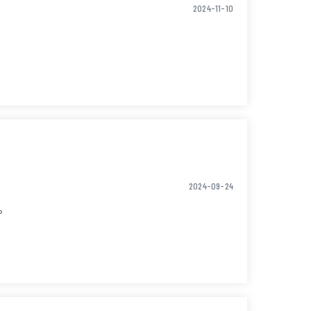
2024-11-10
けてください。
。
くれるとの事でしたが完ソロを楽しみました♪
2024-09-24
on my campsite, which was disappointing.
e price was ¥1,500.
。
t's closed.)
ront of the toilets.
, but I enjoyed having the place all to myself♪