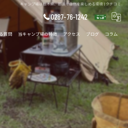
キャンプ場は栃木県、那須で自然を楽しめる環境 | クチコミ
0287-76-1242
る質問
当キャンプ場の特徴
アクセス
ブログ
コラム
ワークショップ
ファミリー
ソロ
カップル
自然