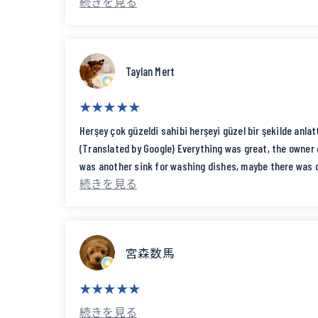
サイトは段々畑のようになっており、他の人
I would like to use their services again this summer.
そこまで広いキャンプ場ではないので、炊事場
トイレは管理棟内と炊事場付近にあり、とて
管理人の方もとても良い距離感で接してくれ
Taylan Mert
場内には剪定した枝が積んであり、自由に使
暑くなる前にまた行きたいと思います。 (Translated by Googl
Used on February 22, 2026.
Herşey çok güzeldi sahibi herşeyi güzel bir şekilde anlat
The sites were terraced, and I felt the layout was great
(Translated by Google) Everything was great, the owner 
It's not a very large campsite, so there was only one kit
was another sink for washing dishes, maybe there was o
Toilets were located in the management building and nea
The manager was also very considerate and made me feel 
There were piles of pruned branches on the grounds that 
I'd like to go again before it gets too hot.
宮森数馬