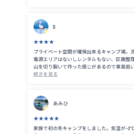
D
プライベート空間が確保出来るキャンプ場。
電源エリアはないしレンタルもない、区画整
山を切り裂いて作った感じがあるので車高低
自然を大事にしているキャンプ場なのでマナーが守れない若者集団などに
private space. There is a sink and toilets. The managem
There are no power outlets, no rentals, and no designate
It feels like it was carved into the mountain, so low-sl
あみひ
This campsite respects nature, so it is not suitable fo
家族で初の冬キャンプをしました。気温が−3