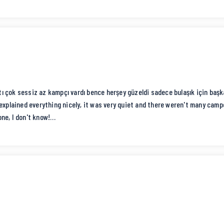
の目線が気になりにくいレイアウトだと感じました。
は1ヶ所のみでしたがあまり不便しないと思います。
もキレイにされていました。
て安心感がありました。ソロ訪問でしたので写真まで撮ってい
っていいよとの事だったのでブッシュクラフトにも挑戦でき、
e) It was a really nice campsite.
tı çok sessiz az kampçı vardı bence herşey güzeldi sadece bulaşık için başka
 because you didn't have to worry about other people looking at you.
explained everything nicely, it was very quiet and there weren't many campe
chen, but I don't think it was too inconvenient.
ne, I don't know!
r the kitchen, and were very clean.
at ease. I was visiting alone, so I was grateful that he even took photos 
I was allowed to use freely, so I was able to try my hand at bushcraft and