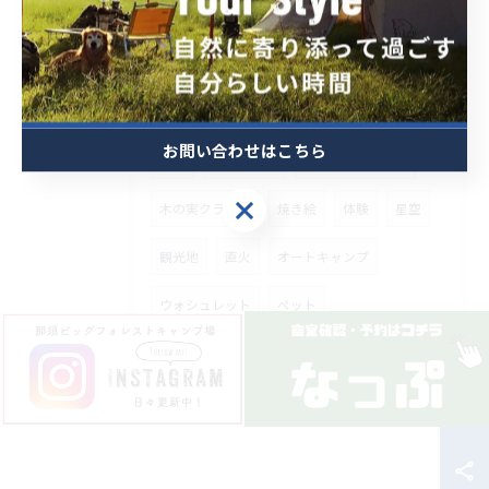
お知らせ
ワークショップ
無料レンタル
キャンプデビュー
初心者
施設の紹介
場内の様子
お問い合わせはこちら
那須
キャンプ場
ポーセリンアート
お問い合わせはこちら
木の実クラフト
焼き絵
体験
星空
観光地
直火
オートキャンプ
ウォシュレット
ペット