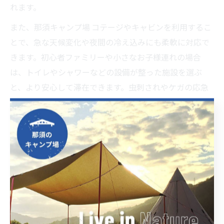
れます。
また、那須キャンプ場 コテージやキャビンを利用するこ
とで、急な天候変化や夜間の冷え込みにも柔軟に対応で
きます。初心者ファミリーや小さなお子様連れの場合
は、トイレやシャワーなどの設備が整った施設を選ぶ
と、より安心して滞在できます。虫刺されやケガの応急
処置セットも必ず用意しておきましょう。
さらに、事前に子どもと一緒に「キャンプでの約束ご
と」を決めたり、危険エリアや禁止事項を確認しておく
ことで、トラブルの予防につながります。那須のキャン
プ場では、家族が安心して思いきり自然を楽しめるよ
う、きめ細やかなサポートが受けられる点も大きな魅力
です。