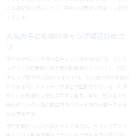
体験
くれる施設を選ぶことで、初めての家族も安心して参加
栃木キャンプ場の人気アクティビティ紹介
できます。
子ども向けイベントで思い出を作ろう
自然の中で遊び学ぶ体験をキャンプで提供
人気の子ども向けキャンプ場選びのコ
家族の絆を深めるアウトドア時間の魅力
ツ
キャンプは子どもとの絆作りに最適
子どもが思いきり遊べるキャンプ場を選ぶには、アクテ
家族で過ごすアウトドアの感動体験
ィビティの充実度と安全面の配慮がポイントです。那須
子どもと協力するキャンプの楽しさ
キャンプ場 子供 人気のスポットは、広い遊び場や水遊び
コミュニケーションが生まれる時間を大切
ができる川、アスレチックなどが整備されていることが
に
多く、家族連れに支持されています。また、初心者でも
家族旅行で新しい発見を楽しもう
安心のレンタル品や施設内のサポート体制が整っている
かも重要です。
栃木県で親子キャンプを満喫するコツ公開
子どもが喜ぶキャンプ場の選び方ガイド
予約が取りづらい人気キャンプ場では、キャンプアンド
キャビンズ那須高原のように早めの予約や予約裏ワザの
快適に過ごすコテージ利用のポイント