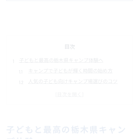
目次
子どもと最高の栃木県キャンプ体験へ
キャンプで子どもが輝く時間の始め方
人気の子ども向けキャンプ場選びのコツ
那須エリアで子どもと楽しむ自然体験
子どもが遊べる関東のキャンプ場比較
家族で安心して泊まれるコテージ探し
自然とふれあう家族旅行の楽しさを実感
子どもと最高の栃木県キャン
キャンプで子どもが自然を学ぶ楽しみ方