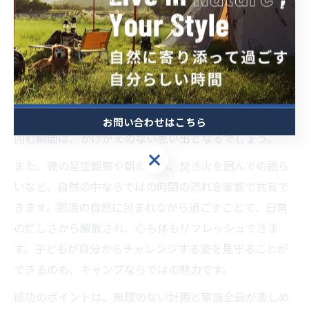
キャンプで家族の絆を深める過ごし方
キャンプは、家族が協力し合いながら過ごすことで、普
段以上に絆を深められる特別な時間です。例えば、テン
ト設営や料理、火おこしなど、役割分担をしながら一緒
に作業することで、子どもの成長や家族の新しい一面を
発見するきっかけになります。完成したご飯をみんなで
お問い合わせはこちら
囲む瞬間は、かけがえのない思い出となるでしょう。
お問い合わせはこちら
また、夜の星空観察や朝の散歩、焚き火を囲んでの語ら
いなど、自然の中ならではの時間の流れを家族で共有で
きます。那須の自然に包まれながら過ごすことで、日常
の忙しさから解放され、心も体もリフレッシュできま
す。子どもが自分からチャレンジする姿を見守ることが
できるのも、キャンプならではの魅力です。
成功のポイントは、無理のない計画と家族全員が楽しめ