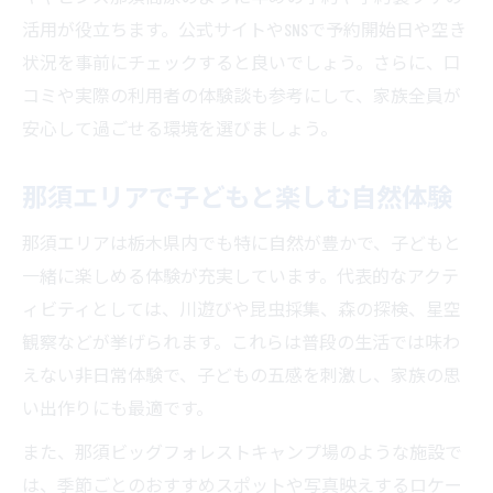
活用が役立ちます。公式サイトやSNSで予約開始日や空き
親子で楽しむ那須キャンプの準備術
状況を事前にチェックすると良いでしょう。さらに、口
天候を気にせず遊べる工夫や設備
コミや実際の利用者の体験談も参考にして、家族全員が
子どもの年齢別おすすめアクティビティ
安心して過ごせる環境を選びましょう。
那須エリアで子どもと楽しむ自然体験
那須エリアは栃木県内でも特に自然が豊かで、子どもと
一緒に楽しめる体験が充実しています。代表的なアクテ
ィビティとしては、川遊びや昆虫採集、森の探検、星空
観察などが挙げられます。これらは普段の生活では味わ
えない非日常体験で、子どもの五感を刺激し、家族の思
い出作りにも最適です。
また、那須ビッグフォレストキャンプ場のような施設で
は、季節ごとのおすすめスポットや写真映えするロケー