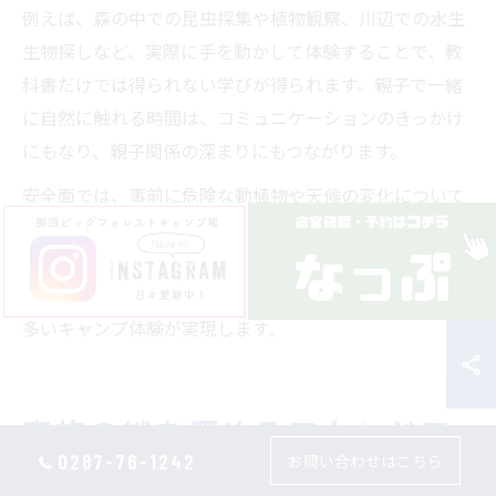
例えば、森の中での昆虫採集や植物観察、川辺での水生
生物探しなど、実際に手を動かして体験することで、教
科書だけでは得られない学びが得られます。親子で一緒
に自然に触れる時間は、コミュニケーションのきっかけ
にもなり、親子関係の深まりにもつながります。
安全面では、事前に危険な動植物や天候の変化について
説明し、無理のない範囲で活動することが大切です。経
験豊富なスタッフがサポートすることで、初心者の家族
でも安心して参加でき、子どもにとっても楽しく学びの
多いキャンプ体験が実現します。
家族の絆を深めるアウトドア
0287-76-1242
お問い合わせはこちら
時間の魅力