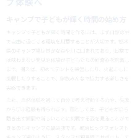
プ体験へ
家族の思い出に残るアクティビティ体験
子どもが喜ぶ那須のアウトドアスポット
キャンプで子どもが輝く時間の始め方
自然と触れ合うキャンプの安心ポイント
キャンプで子どもが輝く時間を作るには、まず自然の中
キャンプで家族の絆を深める過ごし方
で自由に過ごせる環境を用意することが大切です。栃木
安全に遊べる栃木のキャンプ遊び場特集
県のキャンプ場は豊かな森や川に囲まれており、日常で
子どもが安心して遊べる施設の見極め方
は味わえない発見や体験が子どもたちの好奇心を刺激し
栃木県の安全なキャンプ遊び場ガイド
ます。例えば、初めてテントを設営したり、火起こしに
挑戦したりすることで、家族みんなで協力する楽しさを
人気の子ども向けアクティビティを紹介
実感できます。
家族旅行で選ぶべき安全なキャンプ場
遊び場付きコテージで子どもも安心
また、自然体験を通じて自分で考え行動する力や、失敗
から学ぶ経験も得られます。親としては、子どもが自ら
子どもが夢中になるアクティビティ満載
動き出す瞬間や新しいことに挑戦する姿を見ることがで
子どもが挑戦できる本格アクティビティ集
きるのもキャンプの醍醐味です。那須ビッグフォレスト
家族で楽しむクリエイティブなアウトドア
キャンプ場のように、スタッフが親目線でサポートして