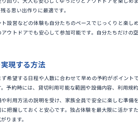
走り回り、大人も安心してゆったりとアウトドアを楽しめ
に残る思い出作りに最適です。
仲間と過ごす自然満喫の貸切キャンプ場選び
仲間と楽しむ貸切キャンプ場のおすすめポイント
ント設営などの体験も自分たちのペースでじっくりと楽し
キャンプ場貸切で友人グループと盛り上がる方法
のアウトドアでも安心して参加可能です。自分たちだけの
自然を満喫できる貸切キャンプ場の選び方ガイド
グループ利用に最適なキャンプ場貸切体験とは
を実現する方法
キャンプ場で仲間と過ごす非日常の時間を提案
子連れも安心な那須町貸切キャンプ場の魅力
まず希望する日程や人数に合わせて早めの予約がポイント
子連れ家族に嬉しい貸切キャンプ場の安心設備
す。予約時には、貸切利用可能な範囲や設備内容、利用規
那須町で子どもが安全に遊べるキャンプ場貸切術
備や利用方法の説明を受け、家族全員で安全に楽しむ準備
キャンプ場貸切で子連れも快適な過ごし方の工夫
前に把握しておくと安心です。独占体験を最大限に活かす
ファミリー向け貸切キャンプ場の魅力を紹介
広がります。
子ども連れに優しい那須町キャンプ場貸切体験