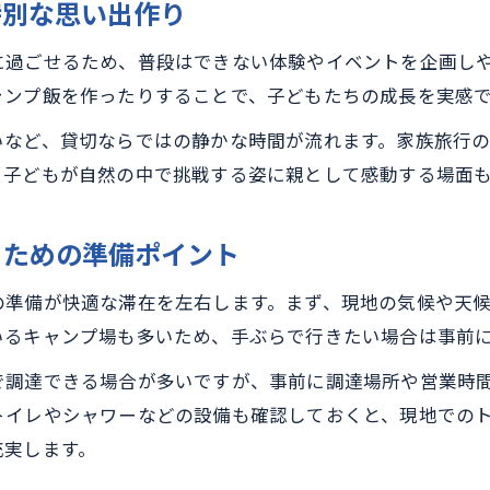
雨天も快適な那須の貸切キャンプステイ術
特別な思い出作り
雨の日でも楽しめる貸切キャンプ場の選び方
に過ごせるため、普段はできない体験やイベントを企画し
那須町の貸切キャンプ場で雨天対策を万全に
ャンプ飯を作ったりすることで、子どもたちの成長を実感
悪天候時に快適な貸切キャンプ場の過ごし方
いなど、貸切ならではの静かな時間が流れます。家族旅行
キャンプ場貸切で天候を気にしない楽しみ方
、子どもが自然の中で挑戦する姿に親として感動する場面
雨天でも快適な設備が揃う貸切キャンプ場案内
理想の貸切体験へ那須町キャンプ場活用術
るための準備ポイント
理想の貸切キャンプ場活用術で満足ステイを実現
お問い合わせはこちら
お問い合わせはこちら
の準備が快適な滞在を左右します。まず、現地の気候や天
那須町のキャンプ場貸切で叶える至福の時間
いるキャンプ場も多いため、手ぶらで行きたい場合は事前
キャンプ場貸切を成功に導く予約と準備のコツ
で調達できる場合が多いですが、事前に調達場所や営業時
貸切キャンプ場で思い出を深める活用アイデア
トイレやシャワーなどの設備も確認しておくと、現地での
失敗しない貸切キャンプ場の選び方と活用法
充実します。