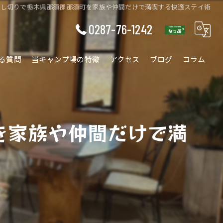
貸し切りで栃木県那須郡那須町を家族や仲間だけで満喫する快適ステイ術
0287-76-1242
る質問
当キャンプ場の特徴
アクセス
ブログ
コラム
ワークショップ
ファミリー
を家族や仲間だけで満
ソロ
カップル
自然