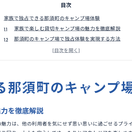
目次
家族で独占できる那須町のキャンプ場体験
家族で楽しむ貸切キャンプ場の魅力を徹底解説
那須町のキャンプ場で独占体験を実現する方法
貸切キャンプ場が叶える家族の特別な思い出作り
キャンプ場を家族だけで満喫するための準備ポイン
那須町で選ぶ家族向け貸切キャンプ場の選び方
プライベート空間を叶える栃木での貸切キャンプ場案内
る那須町のキャンプ
栃木の貸切キャンプ場で叶えるプライベート空間
キャンプ場貸切でゆったり過ごすコツと注意点
魅力を徹底解説
栃木で見つかる理想の貸切キャンプ場案内
プライベートを重視したキャンプ場選びの極意
の魅力は、他の利用者を気にせず思い思いに過ごせるプラ
キャンプ場貸切で静かな時間を楽しむ秘訣