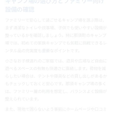
キャンプ場の選び方とファミリー向け
子供連れファミリー向けの快適キャンプ体験
設備の確認
那須のキャンプ場で叶う子供と快適な休日
体験
ファミリーで安心して過ごせるキャンプ場を選ぶ際は、
ファミリーで満喫する那須キャンプ場の設
まず清潔なトイレや炊事場、子供でも使いやすい設備が
備とは
整っているかを確認しましょう。特に那須町のキャンプ
場では、初めての家族キャンプでも気軽に挑戦できるレ
子供が喜ぶアクティビティ充実のキャンプ
ンタル品の充実度も重要なポイントです。
場案内
家族みんなが安心できる那須のキャンプ場
小さなお子様連れのご家庭では、遊具や広場など自由に
特集
遊べるスペースの有無も快適さに直結します。荷物を減
らしたい場合は、テントや寝具などの貸し出しがあるか
那須で子供連れファミリーに人気のキャン
もチェックしておくと安心です。那須キャンプ場の多く
プ場選び
は、ファミリー層の利用を想定し、バランスよく設備が
那須町で叶える思い出深い家族の休日プラン
整えられています。
那須のキャンプ場で家族の思い出を彩る休
日計画
また、現地で困らないよう事前にホームページや口コミ