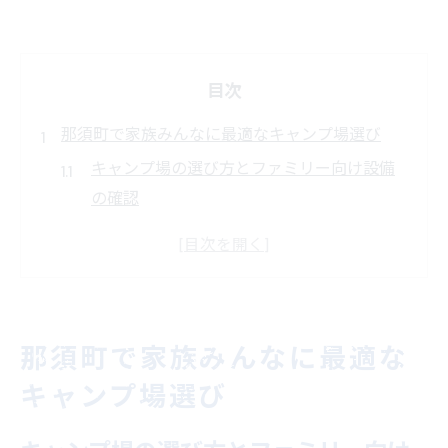
目次
那須町で家族みんなに最適なキャンプ場選び
キャンプ場の選び方とファミリー向け設備
の確認
那須町のキャンプ場で重視すべき快適ポイ
ント
子供連れに嬉しい那須キャンプ場の安全性
ガイド
那須町で家族みんなに最適な
家族で楽しむための那須キャンプ場おすす
キャンプ場選び
め比較
那須町のキャンプ場選びで失敗しないコツ