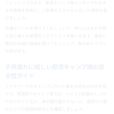
フレッシュできます。那須キャンプ場ランキングやおす
子供連れで楽しむ温泉付き那須キャンプ場
すめ情報を参考に、ご家族のスタイルに合った場所を選
の選び方
びましょう。
コテージ完備の那須キャンプ場で手軽にア
ウトドア
快適ポイントを押さえておくことで、特に小さなお子様
や初心者でも無理なくアウトドアを楽しめます。事前に
那須で人気の温泉付きキャンプ場おすすめ
現地の気候や設備を調べておくことで、思わぬトラブル
ポイント
も防げます。
自然の中で子供と楽しむ安全なキャンプ場案内
自然体験が充実した那須の安全なキャンプ
子供連れに嬉しい那須キャンプ場の安
場選び
全性ガイド
家族で安心して遊べる那須町のキャンプ場
案内
ファミリーでのキャンプにおいて最も大切なのは安全性
子供と一緒に自然を満喫できるキャンプ場
です。那須町のキャンプ場では、サイトの区画がしっか
の工夫
り分かれているか、車の通行量が少ないか、遊具や川遊
びエリアの管理体制などを確認しましょう。
安全対策が整った那須のファミリー向けキ