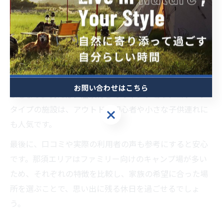
まず、「那須キャンプ場 子供 人気」や「那須キャンプ場
安い」といったキーワードで検索されるように、料金・
設備・アクセスのバランスは重要な判断基準となりま
す。
次に、家族全員が楽しめるアクティビティやイベント、
そして子供の年齢に合わせた遊び場の有無をチェックし
お問い合わせはこちら
ましょう。例えば、温泉付きのキャンプ場や、コテージ
タイプの施設は、アウトドア初心者や小さな子供連れに
お問い合わせはこちら
も人気です。
最後に、口コミや実際の利用者の声も参考にすると安心
です。那須エリアはファミリー向けのキャンプ場が多い
ため、それぞれの特徴を比較し、家族の希望に合った場
所を選ぶことで、思い出に残る休日を過ごせるでしょ
う。