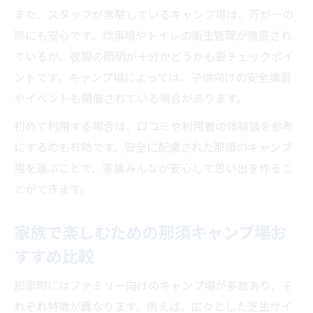
ャンプ場
また、スタッフが常駐しているキャンプ場は、万が一の
那須町の自然を満喫する子供向けキャンプ
際にも安心です。炊事場やトイレの衛生管理が徹底され
場紹介
ているか、夜間の照明が十分かどうかも要チェックポイ
ントです。キャンプ場によっては、子供向けの安全講習
人気上昇中！那須町で過ごす夏のファミリーキ
やイベントも開催されている場合があります。
ャンプ
夏におすすめの那須町ファミリーキャンプ
初めて利用する場合は、口コミや利用者の体験談を参考
場特集
にするのも有効です。安全に配慮された那須のキャンプ
那須町のキャンプ場で快適な夏休みを過ご
場を選ぶことで、家族みんなが安心して思い出を作るこ
す方法
とができます。
人気沸騰の那須ファミリーキャンプ場の楽
家族で楽しむための那須キャンプ場お
しみ方
すすめ比較
家族みんなで涼しく過ごせる那須町のキャ
ンプ場選び
那須町にはファミリー向けのキャンプ場が多数あり、そ
夏休みに体験したい那須町の人気キャンプ
れぞれ特徴が異なります。例えば、広々とした芝生サイ