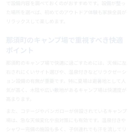
で設備内容を調べておくのがおすすめです。設備が整っ
ファミリーで楽しむ那須町のキャンプ場体
た場所を選べば、初めてのアウトドア体験も家族全員が
験談
リラックスして楽しめます。
子供と作る特別な思い出、那須キャンプ場
の魅力
那須町のキャンプ場で重視すべき快適
家族で体験したい那須キャンプ場のおすす
ポイント
め過ごし方
那須町で叶える家族の絆深まるキャンプ場
那須町のキャンプ場で快適に過ごすためには、天候に左
ライフ
右されにくいサイト選びや、温泉付きなどリラクゼーシ
ョン設備の有無が重要です。特に夏場は避暑地として人
温泉付きやコテージも楽しめる那須のキャンプ
気が高く、木陰や広い敷地があるキャンプ場は快適度が
場
高まります。
温泉付きキャンプ場で家族の癒し時間を満
喫
また、コテージやバンガローが併設されているキャンプ
那須のコテージキャンプ場で快適な宿泊体
場は、急な天候変化や虫対策にも有効です。温泉付きや
験
シャワー完備の施設も多く、子供連れでも汗を流してリ