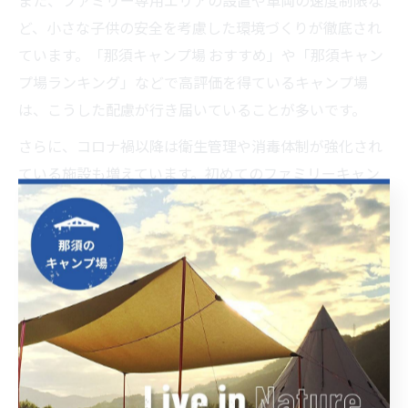
また、ファミリー専用エリアの設置や車両の速度制限な
ど、小さな子供の安全を考慮した環境づくりが徹底され
ています。「那須キャンプ場 おすすめ」や「那須キャン
プ場ランキング」などで高評価を得ているキャンプ場
は、こうした配慮が行き届いていることが多いです。
さらに、コロナ禍以降は衛生管理や消毒体制が強化され
ている施設も増えています。初めてのファミリーキャン
プでも安心して利用できるよう、予約時や到着前に最新
の運営状況を確認しておきましょう。
那須で子供連れファミリーに人気のキ
ャンプ場選び
那須町で子供連れファミリーに人気のキャンプ場を選ぶ
際は、いくつかのポイントを押さえることが大切です。