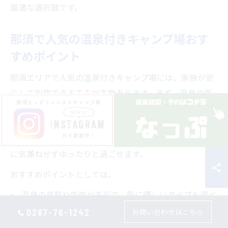
最適な選択肢です。
那須で人気の温泉付きキャンプ場おす
すめポイント
那須エリアで人気の温泉付きキャンプ場には、家族が安
心して利用できる工夫が多数あります。まず、温泉の衛
生管理や清掃が徹底されている施設が多く、子ども連れ
でも安心して利用できます。また、貸切風呂や家族風呂
などプライベート空間を確保できるプランもあり、周囲
に気兼ねせずゆったりと過ごせます。
おすすめポイントとしては、
温泉の泉質や効能が多彩で、肌に優しいタイプも選べ
る
0287-76-1242
お問い合わせはこちら
露天風呂から那須の自然を眺められる絶景ロケーショ