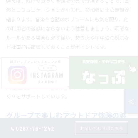
例えば、乾杯や食事の準備を全員で分担することで、自
然とコミュニケーションが生まれ、参加者同士の距離が
縮まります。音楽や会話のボリュームにも気を配り、他
の利用者の迷惑にならないよう注意しましょう。明確な
ルールがある場合は必ず従い、焚き火や車中泊の規制な
どは事前に確認しておくことがポイントです。
初心者や小さなお子様連れの場合は、事前に役割を決め
ておくことでスムーズに進行できます。実際に、那須ビ
ッグフォレストキャンプ場でもグループ利用時の役割分
担を推奨しており、参加者全員が満足できるパーティづ
くりをサポートしています。
グループで楽しむアウトドア体験の魅
力
0287-76-1242
お問い合わせはこちら