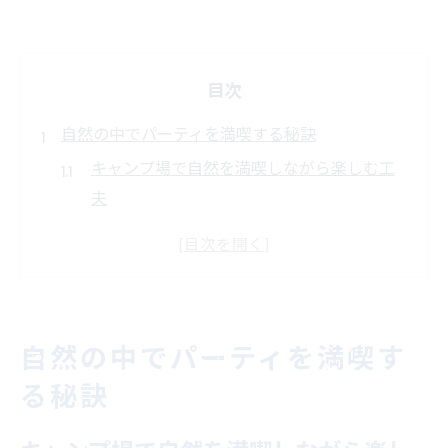
目次
自然の中でパーティを満喫する秘訣
キャンプ場で自然を満喫しながら楽しむ工
夫
家族や友人と過ごすキャンプ場パーティの
魅力
キャンプ場でのパーティが特別になる理由
初めてでも安心なキャンプ場パーティ体験
自然の中でパーティを満喫す
談
る秘訣
アウトドア初心者向けキャンプ場活用術
快適さ重視のキャンプ場パーティ実践法