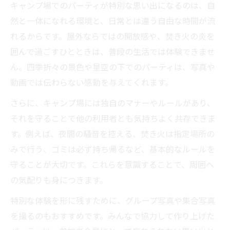
場配慮
キャンプ場でのパーティが特別な思い出になるのは、自
グループ利用時のサイレントタイム遵守法
然と一体になれる環境と、日常とは違う自由な時間が流
れるからです。屋外ならではの開放感や、焚き火の炎を
周囲に優しいキャンプ場パーティの過ごし
囲んで過ごすひとときは、普段の生活では体験できませ
方
ん。四季折々の景色や星空の下でのパーティは、写真や
動画では伝わらない感動を与えてくれます。
さらに、キャンプ場には独自のマナーやルールがあり、
それを守ることで他の利用者とも気持ちよく共存できま
す。例えば、夜間の騒音を控える、焚き火は指定場所の
みで行う、ゴミは必ず持ち帰るなど、基本的なルールを
守ることが大切です。これらを意識することで、周囲へ
の気配りも身につきます。
特別な体験を形に残すために、グループ写真や集合写真
を撮るのもおすすめです。みんなで協力して作り上げた