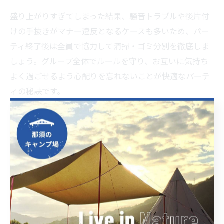
盛り上がりすぎてしまった結果、騒音トラブルや後片付
けの手抜きがマナー違反となるケースも多いため、パー
ティ終了後は全員で協力して清掃・ゴミ分別を徹底しま
しょう。グループ全体でルールを守り、お互いに気持ち
よく過ごせるよう心配りを忘れないことが快適なパーテ
ィの秘訣です。
季節ごとに最適なキャンプ場パーティ
の工夫
キャンプ場パーティは季節ごとに楽しみ方が大きく変わ
ります。春や秋は気温の変化が激しいため、重ね着でき
る服装や防寒具、花粉対策グッズを持参するのがポイン
トです。夏場は虫対策や熱中症予防を徹底し、日中と夜
間の寒暖差にも備えましょう。