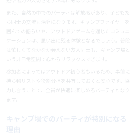
担や協力の大切さを学ぶ場にもなります。
仲間と過ごす時間を豊かにするコツ
また、自然の中でのパーティは解放感があり、子どもた
キャンプ場で仲間と絆を深めるパーティ術
ち同士の交流も活発になります。キャンプファイヤーを
グループで楽しむアウトドア体験の魅力
囲んでの語らいや、アウトドアゲームを通じたコミュニ
コミュニケーションが広がるキャンプ場活
ケーションは、思い出に残る体験となるでしょう。普段
用
は忙しくてなかなか会えない友人同士も、キャンプ場と
いう非日常空間で心からリラックスできます。
思い出に残るキャンプ場パーティの工夫集
キャンプ場での役割分担と仲間作りのコツ
参加者によってはアウトドア初心者もいるため、事前に
サイレントタイムを守るパーティ計画術
持ち物リストや役割分担を共有しておくと安心です。協
力し合うことで、全員が快適に楽しめるパーティとなり
キャンプ場のサイレントタイム徹底理解と
ます。
対策
静かに楽しむキャンプ場パーティの工夫ポ
キャンプ場でのパーティが特別になる
イント
理由
夜間の騒音トラブルを防ぐためのキャンプ