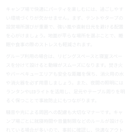
キャンプ場で快適にパーティを楽しむには、過ごしやす
い環境づくりが欠かせません。まず、テントやタープの
設営場所選びが重要で、強い風や直射日光を避ける配置
を心がけましょう。地面が平らな場所を選ぶことで、睡
眠や食事の際のストレスも軽減されます。
グループ利用の場合は、リビングスペースと寝室スペー
スを分けて設けると動線がスムーズになります。焚き火
やバーベキューエリアも安全な距離を保ち、消火用の水
や消火器を必ず用意しましょう。また、夜間の照明には
ランタンやLEDライトを活用し、足元やテーブル周りを明
るく保つことで事故防止にもつながります。
騒音や光による周囲への配慮も大切なマナーです。キャ
ンプ場ごとに就寝時間や音量制限などのルールが設けら
れている場合が多いので、事前に確認し、快適なアウト