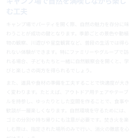
キャンプ場で自然を満喫しながら楽し
快適なキャンプ場パーティの準備と持ち物
む工夫
選び
キャンプ場で過ごすための環境づくりのコ
キャンプ場でパーティを開く際、自然の魅力を存分に味
ツ
わうことが成功の鍵となります。季節ごとの景色や動植
物の観察、川遊びや星空観賞など、普段の生活では得ら
グループ利用時の快適キャンプ場パーティ
れない体験ができます。特にファミリーやグループで訪
術
れる場合、子どもたちと一緒に自然観察会を開くと、学
季節ごとに最適なキャンプ場パーティの工
びと楽しさの両方を得られるでしょう。
夫
また、道具や食材の準備を工夫することで快適度が大き
快適さを保つためのキャンプ場マナー知識
く変わります。たとえば、アウトドア用チェアやテーブ
グループで楽しむキャンプ場のマナー知識
ルを持参し、ゆったりとした空間を作ることで、食事や
キャンプ場の暗黙ルールとパーティ時の配
歓談が一層楽しくなります。自然環境を守るためには、
慮
ゴミの分別や持ち帰りにも注意が必要です。焚き火を楽
グループで守りたいキャンプ場のマナー基
しむ際は、指定された場所のみで行い、消火の徹底を心
本