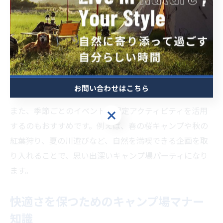
冬キャンプでのパーティは、温かい鍋料理や焚き火を囲
むのが人気ですが、火の取り扱いには十分注意が必要で
す。焚き火やストーブの使用はキャンプ場のルールを守
り、消火作業も怠らないようにしましょう。ファミリー
や初心者はコテージやバンガローなどの宿泊施設を利用
お問い合わせはこちら
すると安心です。
また、季節ごとのイベントや限定アクティビティを活用
お問い合わせはこちら
するのもおすすめです。例えば、春の桜キャンプや秋の
紅葉狩り、夏の川遊びなど、自然を満喫できる企画を取
り入れることで、思い出深いキャンプ場パーティになり
ます。
快適さを保つためのキャンプ場マナー
知識