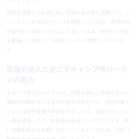
がけましょう。
周囲配慮でトラブル防止のキャンプ場利用
自然を満喫するためには、天候や虫対策も重要です。レ
法
インウェアや虫よけグッズを用意しておけば、突然の雨
キャンプ場で安心してパーティを満喫する
や虫の多い季節でも安心して過ごせます。自然との共生
方法
を意識した行動が、快適なパーティ体験につながりま
子連れグループでも安心なキャンプ場活用
す。
術
車中泊や焚き火時の注意点を徹底解説
家族や友人と過ごすキャンプ場パーテ
キャンプ場で車中泊が禁止される主な理由
ィの魅力
焚き火をする際のキャンプ場ルール解説
キャンプ場でのパーティは、日常を離れて家族や友人と
車中泊利用時に配慮すべきマナーとポイン
濃密な時間を過ごせるのが最大の魅力です。共同作業で
ト
テント設営や食事の準備をすることで、普段は見えない
焚き火が快適なキャンプ場パーティを彩る
一面を発見したり、絆を深めるきっかけになります。特
秘訣
に複数家族や大人数でのグループキャンプでは、役割分
夜間の静けさを守るキャンプ場の心得