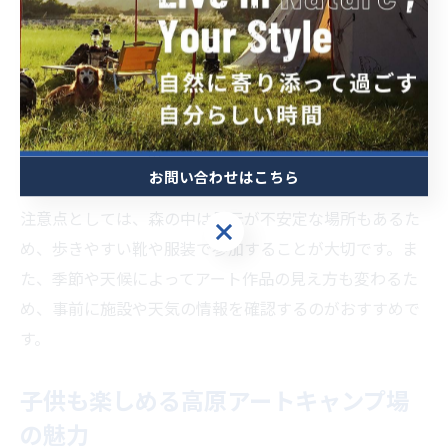
森のアート体験は、単なる鑑賞だけでなく、自然とアー
トの融合を体感できる点が魅力です。たとえば、木々の
間に設置された彫刻や、落ち葉や小枝を使ったインスタ
レーションなど、自然素材を活かした作品が多く見られ
ます。お子様と一緒に作品を探したり、写真を撮ったり
お問い合わせはこちら
することで、自然への関心も高まります。
注意点としては、森の中は足元が不安定な場所もあるた
お問い合わせはこちら
め、歩きやすい靴や服装で参加することが大切です。ま
た、季節や天候によってアート作品の見え方も変わるた
め、事前に施設や天気の情報を確認するのがおすすめで
す。
子供も楽しめる高原アートキャンプ場
の魅力