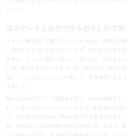
は、普段の生活では得られない思い出として心に残るで
キャンプ場で味わう二本松市の自然体験
しょう。
高原で楽しむキャンプ場と森アートの融合
二本松市のキャンプ場選びで外せない魅力
森のアートと自然が作る癒やしの空間
森のアートと自然散策が楽しめる体験談
キャンプ場の森に設置されたアート作品は、自然の景観
家族で挑戦したい二本松市の自然体験
と調和するように工夫されています。四季折々の変化を
キャンプ場ならではの非日常が広がる
背景に、アートが森の一部として溶け込み、訪れる人々
キャンプ場で感じる自然と森アートの非日
に深い癒やしをもたらします。特に春や秋は、草花や紅
常
葉とアートのコントラストが美しく、写真撮影にもおす
高原のキャンプ場で特別な時間を過ごす方
すめです。
法
静かな森の中でアート鑑賞をすると、都会の喧騒を忘
森のアートが生み出す非日常体験の魅力
れ、心身ともにリフレッシュできます。家族連れの場合
キャンプ場だから味わえる森の美しさと静
は、子どもたちが自由に作品のまわりを散策できるた
寂
め、自然遊びと芸術体験の両方を同時に楽しめます。癒
二本松市キャンプ場で過ごす非日常の一日
やしを求める方や、創造的な刺激を受けたい方にとって