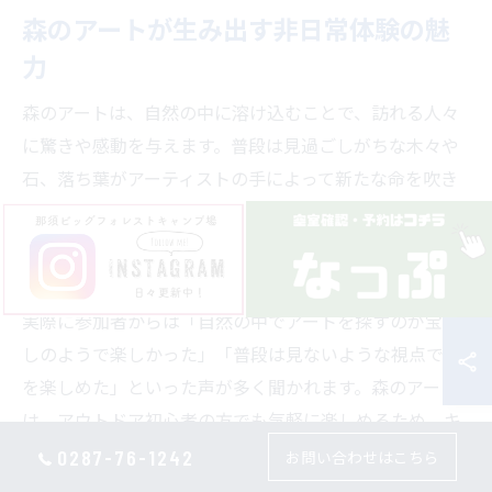
森のアートが生み出す非日常体験の魅
力
森のアートは、自然の中に溶け込むことで、訪れる人々
に驚きや感動を与えます。普段は見過ごしがちな木々や
石、落ち葉がアーティストの手によって新たな命を吹き
込まれ、キャンプ場全体が一つのギャラリーとなるので
す。こうした非日常体験は、子どもから大人まで幅広い
層に人気があります。
実際に参加者からは「自然の中でアートを探すのが宝探
しのようで楽しかった」「普段は見ないような視点で森
を楽しめた」といった声が多く聞かれます。森のアート
は、アウトドア初心者の方でも気軽に楽しめるため、キ
ャンプ場での新しい過ごし方としても注目されていま
0287-76-1242
お問い合わせはこちら
す。