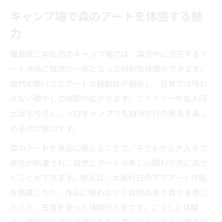
高原キャンプ場で感じるアートの彩り
キャンプ場で森のアートを体感する魅
キャンプ場と森のアートが織りなす休日体
力
験
福島県二本松市のキャンプ場では、森の中に点在するア
自然とアートが調和する空間で心を癒す
ート作品と自然が一体となった特別な体験ができます。
家族で楽しむ森のアートと高原の魅力
自然の静けさとアートの独創性が融合し、日常では味わ
家族で過ごすキャンプ場の森アート体験
えない癒やしの時間が広がります。ファミリーや友人同
子供も楽しめる高原アートキャンプ場の魅
士はもちろん、ソロキャンプでも自分だけの発見を楽し
力
める点が魅力です。
家族連れに最適な森のアート散策ポイント
森のアートを身近に感じることで、子どもから大人まで
高原の自然とアートを一緒に楽しむ方法
感性が刺激され、自然とアートの新しい関わり方に気づ
キャンプ場で家族写真が映えるスポット紹
くことができます。例えば、木漏れ日の下でアート作品
介
を鑑賞したり、作品に触れながら自然の音や香りを感じ
福島県二本松市の自然体験を満喫
たりと、五感を使った体験が人気です。こうした体験