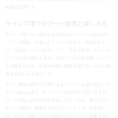
森を舞台にしたアート探索の楽しさ
最適な空間です。
キャンプ場で森のアートを探し歩く楽しみ
キャンプ場でのアート散策と楽しみ方
森の奥で出会うアート作品の発見体験
高原キャンプ場でのアート鑑賞ポイント
キャンプ場では、森の中を歩きながらアート作品を探す
家族で楽しむ森のアート探索のコツ
「アート散策」を楽しむことができます。地図を片手
二本松市キャンプ場でのアート巡り計画
に、作品を一つ一つ巡ることで、まるで宝探しのような
ワクワク感が味わえます。作品ごとに作者の思いやテー
マが異なるため、家族や仲間と感想を語り合いながら散
策するのもおすすめです。
また、散策の途中で休憩できるベンチや広場が設けられ
ている場合もあり、ゆったりと自然の中で過ごせます。
アート作品と自然の両方を楽しみたい方は、朝や夕方の
涼しい時間帯に散策するのがポイントです。安全面で
は、足元に注意しながら無理のないペースで移動するこ