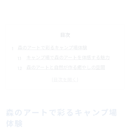
目次
森のアートで彩るキャンプ場体験
キャンプ場で森のアートを体感する魅力
森のアートと自然が作る癒やしの空間
キャンプ場でのアート散策と楽しみ方
二本松市キャンプ場で感じる創造力
森に溶け込むアート作品の見どころ紹介
自然と芸術が共演する新たな休日
森のアートで彩るキャンプ場
キャンプ場で自然とアートを満喫する休日
体験
森の中で芸術と触れ合う贅沢なひととき