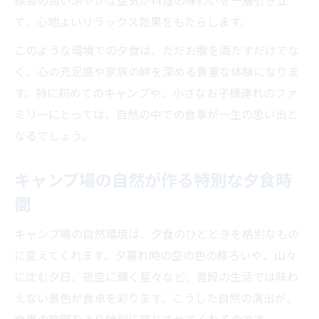
標高の高い涼やかな空気が料理の味わいを一層引き立
喫
て、心地よいリラックス効果をもたらします。
温泉とセットで楽しむキャンプ場夕食の魅
力
このような環境での夕食は、ただお腹を満たすだけでな
く、心の充足感や家族の絆を深める貴重な体験になりま
キャンプ場温泉後におすすめの夕食スタイ
す。特に初めてのキャンプや、小さなお子様連れのファ
ル
ミリーにとっては、自然の中での食事が一生の思い出と
温泉と夕食が叶える贅沢なキャンプ場体験
なるでしょう。
温泉上がりに嬉しいキャンプ場の夕食提案
手ぶらで贅沢夕食が叶うキャンプ場活用法
キャンプ場の自然が作る特別な夕食時
手ぶらで楽しむキャンプ場夕食の魅力と工
間
夫
キャンプ場の自然環境は、夕食のひとときを格別なもの
キャンプ場で叶える贅沢夕食体験の始め方
に変えてくれます。夕暮れ時の空の色の移ろいや、山々
手ぶらで味わう本格派キャンプ場夕食の方
に沈む夕日、夜空に輝く星々など、普段の生活では味わ
法
えない景色が食卓を彩ります。こうした自然の演出が、
キャンプ場活用で手軽に贅沢夕食を実現す