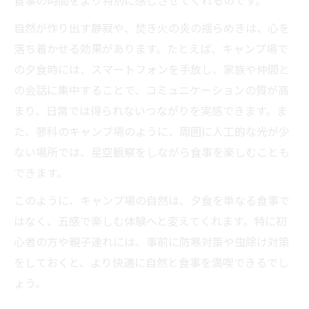
食事の時間をより特別に感じさせてくれるのです。
る
自然が作り出す静寂や、焚き火の炎の揺らめきは、心を
キャンプ場ならではの手ぶら夕食プラン紹
落ち着かせる効果があります。たとえば、キャンプ場で
介
の夕食時には、スマートフォンを手放し、家族や仲間と
家族や仲間と特別な夕食を満喫する方法
の会話に集中することで、コミュニケーションの質が高
キャンプ場で家族と過ごす特別な夕食体験
まり、日常では得られないつながりを実感できます。ま
仲間と楽しむキャンプ場夕食のアイデア集
た、蓼科のキャンプ場のように、周囲に人工的な光が少
キャンプ場夕食で深まる家族や仲間の絆
ない場所では、星空観察をしながら食事を楽しむことも
特別な時間を演出するキャンプ場夕食の工
できます。
夫
このように、キャンプ場の自然は、夕食を単なる食事で
キャンプ場で仲間と味わう思い出の夕食術
はなく、五感で楽しむ体験へと変えてくれます。特に初
心者の方や親子連れには、事前に防寒対策や虫除け対策
をしておくと、より快適に自然と食事を満喫できるでし
ょう。