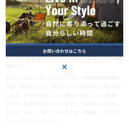
焚き火と星空が引き立てるキャンプ場
の夕食
焚き火と星空、この二つがそろうことでキャンプ場の夕
食は格別な体験となります。炎の揺らめきと星明かりが
織りなす空間は、日常では味わえない癒やしや感動をも
たらします。特に地元食材を使ったバーベキューやアウ
お問い合わせはこちら
トドア料理は、自然の恵みをダイレクトに感じられる醍
お問い合わせはこちら
醐味です。
焚き火の周りで語らいながら、地元の季節野菜や新鮮な
肉類、魚を味わえば、旅先ならではの特別な夕食が完成
します。天候や気温に応じて準備を工夫し、火の管理・
後片付けを徹底することで、安心して非日常の夜を楽し
めます。キャンプ場でしか得られない時間を、ぜひ大切
な人と共有してください。