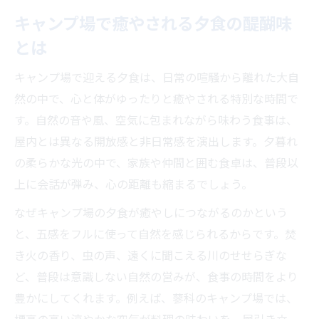
焚き火で味わうキャンプ場ならではの夕食
キャンプ場で癒やされる夕食の醍醐味
星空の下で語らうキャンプ場の特別な夜
とは
焚き火と星空が引き立てるキャンプ場の夕
キャンプ場で迎える夕食は、日常の喧騒から離れた大自
食
然の中で、心と体がゆったりと癒やされる特別な時間で
地元食材を楽しむ高原キャンプ晩ごはん
す。自然の音や風、空気に包まれながら味わう食事は、
キャンプ場で堪能する地元食材の魅力
屋内とは異なる開放感と非日常感を演出します。夕暮れ
高原の恵みを活かしたキャンプ場夕食術
の柔らかな光の中で、家族や仲間と囲む食卓は、普段以
地元の素材で作るキャンプ場晩ごはんの工
上に会話が弾み、心の距離も縮まるでしょう。
夫
なぜキャンプ場の夕食が癒やしにつながるのかという
キャンプ場夕食で味わう旬の地元食材体験
と、五感をフルに使って自然を感じられるからです。焚
高原キャンプ場の特別な地元食材メニュー
き火の香り、虫の声、遠くに聞こえる川のせせらぎな
温泉後に堪能したいキャンプ場夕食案内
ど、普段は意識しない自然の営みが、食事の時間をより
豊かにしてくれます。例えば、蓼科のキャンプ場では、
温泉で癒やされた後のキャンプ場夕食を満