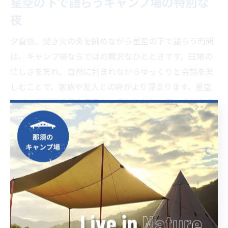
星空の下で語らうキャンプ場の特別な
夜
夕食後、焚き火の炎を眺めながら星空の下で語らう時間
は、キャンプ場ならではの贅沢なひとときです。日常の
忙しさを忘れ、自然に包まれながらゆっくりと会話を楽
しむことで、家族や友人との絆がより深まります。星空
をバックに撮る記念写真も、忘れられない思い出となる
でしょう。
この時間をより充実させるためには、温かい飲み物や簡
単なデザートを用意するのもおすすめです。夜間は気温
が下がりやすいので、ブランケットや防寒着を準備して
快適な時間を過ごしましょう。虫よけや安全管理にも十
分配慮してください。