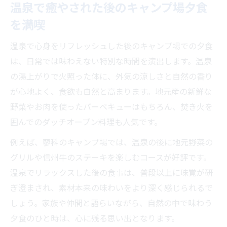
温泉で癒やされた後のキャンプ場夕食
を満喫
温泉で心身をリフレッシュした後のキャンプ場での夕食
は、日常では味わえない特別な時間を演出します。温泉
の湯上がりで火照った体に、外気の涼しさと自然の香り
が心地よく、食欲も自然と高まります。地元産の新鮮な
野菜やお肉を使ったバーベキューはもちろん、焚き火を
囲んでのダッチオーブン料理も人気です。
例えば、蓼科のキャンプ場では、温泉の後に地元野菜の
グリルや信州牛のステーキを楽しむコースが好評です。
温泉でリラックスした後の食事は、普段以上に味覚が研
ぎ澄まされ、素材本来の味わいをより深く感じられるで
しょう。家族や仲間と語らいながら、自然の中で味わう
夕食のひと時は、心に残る思い出となります。