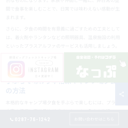
別なものになります。家族や仲間と一緒に、非日常の空
間で食事を楽しむことで、日常では味わえない感動が生
まれます。
さらに、夕食の時間を有意義に過ごすための工夫として
は、着火剤やランタンなどの照明器具、温泉施設の利用
といったプラスアルファのサービスも活用しましょう。
これにより、快適性と特別感が一層高まり、記憶に残る
キャンプ場夕食体験が実現します。
手ぶらで味わう本格派キャンプ場夕食
の方法
本格的なキャンプ場夕食を手ぶらで楽しむには、プラン
内容の把握と事前予約がポイントです。多くの施設で
0287-76-1242
お問い合わせはこちら
は、地域ブランドの肉や旬の野菜、地元産の新鮮な魚介